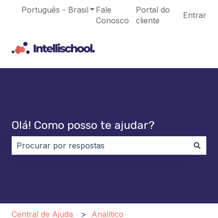
Português - Brasil
Mostrar submenu para traduções
Fale
Portal do
Entrar
Conosco
cliente
Olá! Como posso te ajudar?
Não há sugestões porque o campo de pesquisa está
Central de Ajuda
Analítico