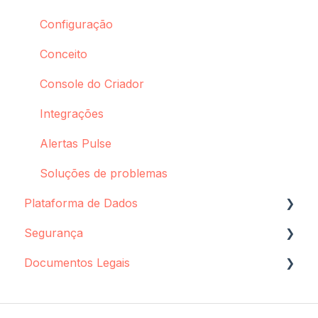
Configuração
Conceito
Console do Criador
Integrações
Alertas Pulse
Soluções de problemas
Plataforma de Dados
Segurança
Configuração de fonte de dados
Documentos Legais
Agente de Sincronização
Armazenamento de dados
Armazenamento e proteção de dados