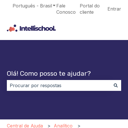
Português - Brasil
Mostrar submenu para traduções
Fale
Portal do
Entrar
Conosco
cliente
Olá! Como posso te ajudar?
Não há sugestões porque o campo de pesquisa está
Central de Ajuda
Analítico