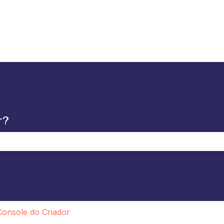
r?
 de pesquisa está em branco.
Console do Criador