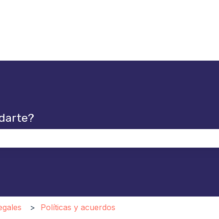
darte?
po de búsqueda está vacío.
egales
Políticas y acuerdos