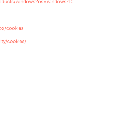
products/windows?os=windows-10
fox/cookies
ity/cookies/