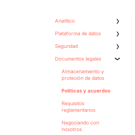
Analítico
Plataforma de datos
Configuración
Seguridad
Concepto
Agente de
Sincronización
Documentos legales
Consola de Criador
Almacenamiento de
datos
Alertas Pulse
Almacenamiento y
proteción de datos
Solución de problemas
Políticas y acuerdos
Requisitos
reglamentarios
Negociando con
nosotros