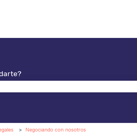
darte?
po de búsqueda está vacío.
egales
Negociando con nosotros