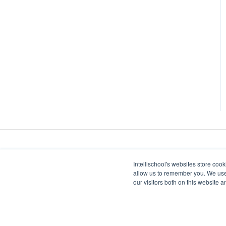
Intellischool's websites store coo
allow us to remember you. We use 
our visitors both on this website 
intellischool.co Centro de Ayuda