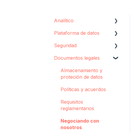
Analítico
Plataforma de datos
Configuración
Seguridad
Concepto
Agente de
Sincronización
Documentos legales
Consola de Criador
Almacenamiento de
datos
Alertas Pulse
Almacenamiento y
proteción de datos
Solución de problemas
Políticas y acuerdos
Requisitos
reglamentarios
Negociando con
nosotros