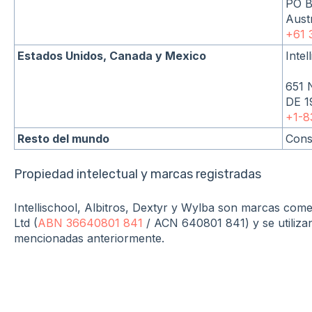
PO B
Austr
+61 
Estados Unidos, Canada y Mexico
Inte
651 
DE 
+1-8
Resto del mundo
Cons
Propiedad intelectual y marcas registradas
Intellischool, Albitros, Dextyr y Wylba son marcas comer
Ltd (
ABN 36640801 841
/ ACN 640801 841) y se utilizan 
mencionadas anteriormente.