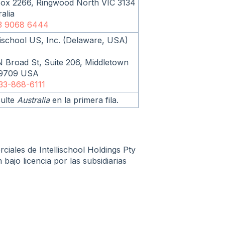
ox 2266, Ringwood North VIC 3134
alia
3 9068 6444
llischool US, Inc. (Delaware, USA)
N Broad St, Suite 206, Middletown
19709 USA
33-868-6111
ulte
Australia
en la primera fila.
ciales de Intellischool Holdings Pty
bajo licencia por las subsidiarias