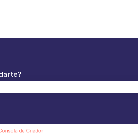
darte?
po de búsqueda está vacío.
Consola de Criador